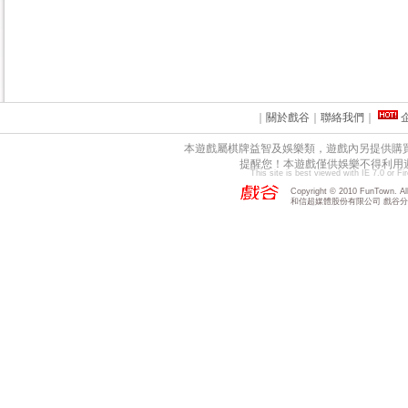
｜
關於戲谷
｜
聯絡我們
｜
本遊戲屬棋牌益智及娛樂類，遊戲內另提供購
提醒您！本遊戲僅供娛樂不得利用
This site is best viewed with IE 7.0 or F
Copyright © 2010 FunTown. All 
和信超媒體股份有限公司 戲谷分公司