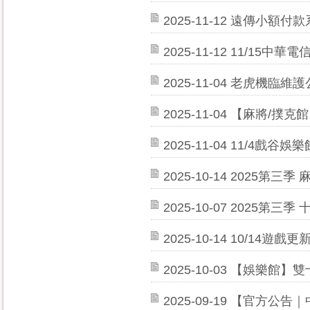
2025-11-12
遠傳小額付款系
2025-11-12
11/15中華
2025-11-04
老虎機臨維護
2025-11-04
【麻將/撲克館
2025-11-04
11/4戲谷娛
2025-10-14
2025第三季
2025-10-07
2025第三季
2025-10-14
10/14遊戲更
2025-10-03
【娛樂館】雙
2025-09-19
【官方公告｜