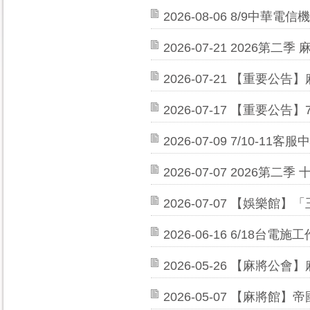
2026-08-06
8/9中華電信
2026-07-21
2026第二季
2026-07-21
【重要公告】麻
2026-07-17
【重要公告】7/1
2026-07-09
7/10-11客
2026-07-07
2026第二季
2026-07-07
【娛樂館】「玉
2026-06-16
6/18台電施
2026-05-26
【麻將公會】麻
2026-05-07
【麻將館】帝