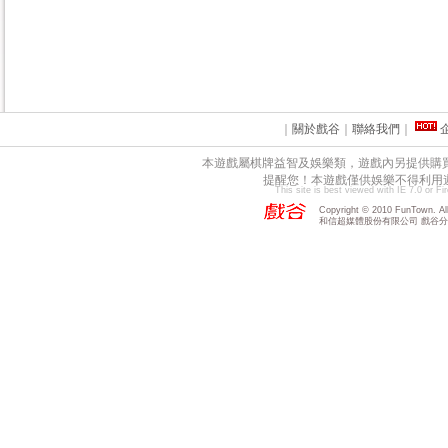
｜
關於戲谷
｜
聯絡我們
｜
本遊戲屬棋牌益智及娛樂類，遊戲內另提供購
提醒您！本遊戲僅供娛樂不得利用
This site is best viewed with IE 7.0 or F
Copyright © 2010 FunTown. All 
和信超媒體股份有限公司 戲谷分公司