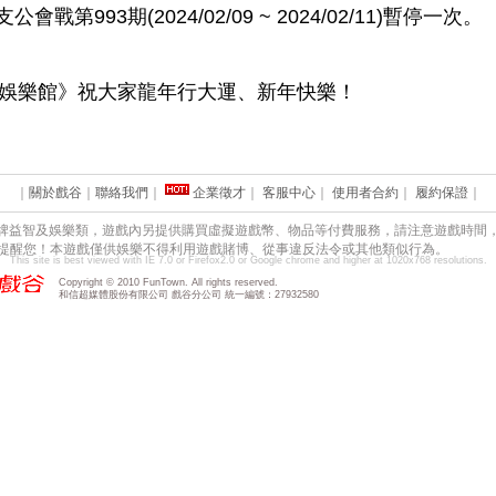
支公會戰第993期(2024/02/09 ~ 2024/02/11)暫停一次。
娛樂館》祝大家龍年行大運、新年快樂！
｜
關於戲谷
｜
聯絡我們
｜
企業徵才
｜
客服中心
｜
使用者合約
｜
履約保證
｜
牌益智及娛樂類，遊戲內另提供購買虛擬遊戲幣、物品等付費服務，請注意遊戲時間
提醒您！本遊戲僅供娛樂不得利用遊戲賭博、從事違反法令或其他類似行為。
This site is best viewed with IE 7.0 or Firefox2.0 or Google chrome and higher at 1020x768 resolutions.
Copyright © 2010 FunTown. All rights reserved.
和信超媒體股份有限公司 戲谷分公司 統一編號：27932580