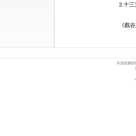
2.十三
《戲谷
本遊戲屬棋