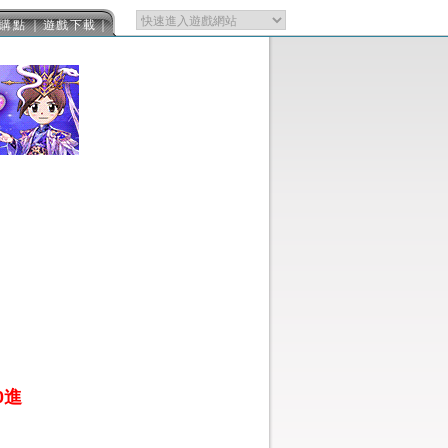
購點
｜遊戲下載｜
0進