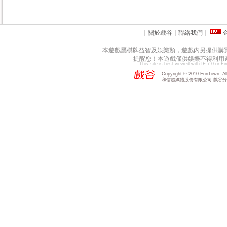
｜
關於戲谷
｜
聯絡我們
｜
本遊戲屬棋牌益智及娛樂類，遊戲內另提供購
提醒您！本遊戲僅供娛樂不得利用
This site is best viewed with IE 7.0 or F
Copyright © 2010 FunTown. All 
和信超媒體股份有限公司 戲谷分公司