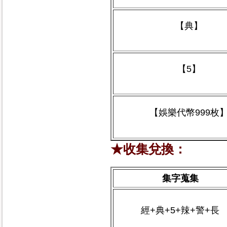
【典】
【5】
【娛樂代幣999枚
★收集兌換：
集字蒐集
經+典+5+辣+警+長