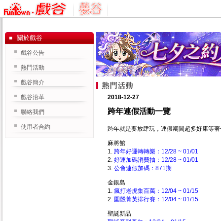
關於戲谷
戲谷公告
熱門活動
戲谷簡介
戲谷沿革
2018-12-27
跨年連假活動一覽
聯絡我們
使用者合約
跨年就是要放肆玩，連假期間超多好康等著
麻將館
1.
跨年好運轉轉樂：12/28 ~ 01/01
2.
好運加碼消費抽：12/28 ~ 01/01
3.
公會連假加碼：871期
金銀島
1.
瘋打老虎集百萬：12/04 ~ 01/15
2.
圍骰菁英排行賽：12/04 ~ 01/15
聖誕新品