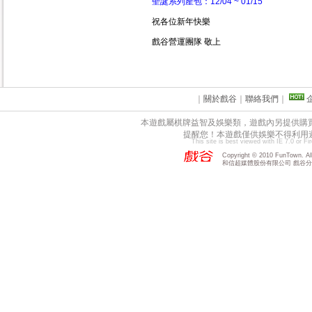
聖誕系列產包：12/04 ~ 01/15
祝各位新年快樂
戲谷營運團隊 敬上
｜
關於戲谷
｜
聯絡我們
｜
本遊戲屬棋牌益智及娛樂類，遊戲內另提供購
提醒您！本遊戲僅供娛樂不得利用
This site is best viewed with IE 7.0 or F
Copyright © 2010 FunTown. All 
和信超媒體股份有限公司 戲谷分公司