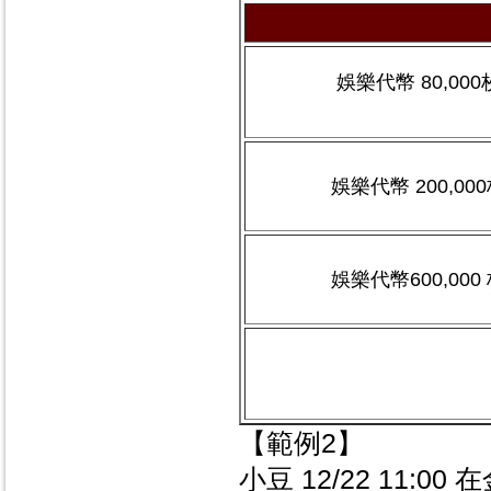
娛樂代幣 80,000
娛樂代幣 200,00
娛樂代幣600,000
【範例2】
小豆 12/22 11:0