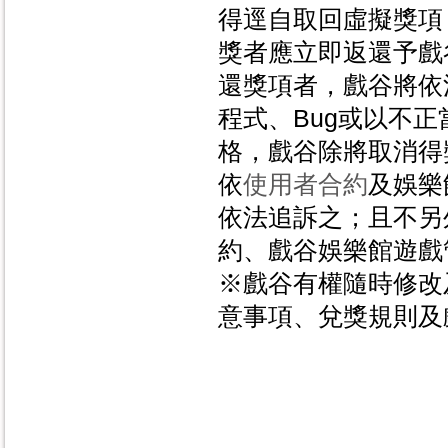
得逕自取回虛擬獎項
獎者應立即返還予戲
還獎項者，戲谷將依
程式、Bug或以不
格，戲谷除將取消得
依
使用者合約
及娛樂
依法追訴之；且不另
約、戲谷娛樂館遊戲
※戲谷有權隨時修改
意事項、兌獎規則及