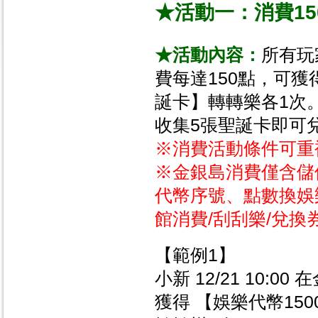
★活動一：消費150
★活動內容：
所有玩
費每達150點，可獲
誕卡】轉轉樂各1次
收集5張聖誕卡即可兌換
※消費活動條件可重
※金銀島消費僅含儲
代幣序號、點數換娛
館消費/刮刮樂/兌換
【範例1】
小新 12/21 10:
獲得 【娛樂代幣15