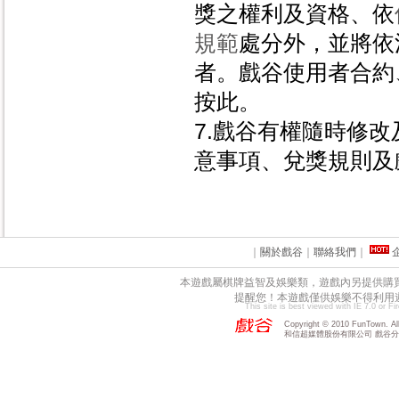
獎之權利及資格、依
規範
處分外，並將依
者。戲谷使用者合約
按此。
7.戲谷有權隨時修
意事項、兌獎規則及
｜
關於戲谷
｜
聯絡我們
｜
本遊戲屬棋牌益智及娛樂類，遊戲內另提供購
提醒您！本遊戲僅供娛樂不得利用
This site is best viewed with IE 7.0 or F
Copyright © 2010 FunTown. All 
和信超媒體股份有限公司 戲谷分公司