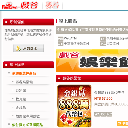
序號儲值
付費方式說明（可直接點選您想使用的付費方
如果您已經從其他地方購買或取得
戲谷儲值序號，請點選序號儲值進
WebATM
信用卡線上刷
行儲值。
中華電信掃碼支付
街口支付
線上購點
依遊戲選擇商品
戲谷娛樂館
戲谷娛樂館
麻將館
金銀島888萬代幣包
NT$ 67,500
撲克館
內含娛樂代幣8,880,0
金銀島
娛樂館專用點數
依付費方式選擇商品