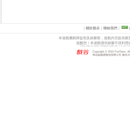
｜
關於戲谷
｜
聯絡我們
｜
本遊戲屬棋牌益智及娛樂類，遊戲內另提供購
提醒您！本遊戲僅供娛樂不得利用
This site is best viewed with IE 7.0 or F
Copyright © 2010 FunTown. All 
和信超媒體股份有限公司 戲谷分公司