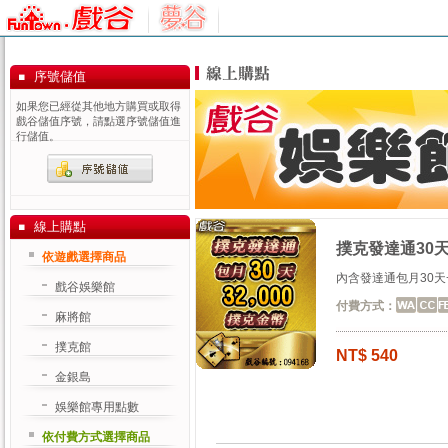
序號儲值
如果您已經從其他地方購買或取得
戲谷儲值序號，請點選序號儲值進
行儲值。
線上購點
撲克發達通30
依遊戲選擇商品
內含發達通包月30天+
戲谷娛樂館
付費方式：
麻將館
撲克館
NT$ 540
金銀島
娛樂館專用點數
依付費方式選擇商品