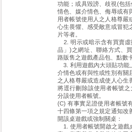
功能；或具毀謗、歧視(包括
情色、媒介情色、侮辱或有
用者帳號使用人之人格尊嚴
心生畏懼、感受敵意或冒犯
片等者。
2. 明示或暗示含有買賣
品」)之網址、聯絡方式、
路販售之遊戲產品包、點數
3. 利用遊戲內大頭貼功
介情色或有與性或性別有關
之人格尊嚴或造成使人心生
將逕行刪除該使用者帳號之
分該使用者帳號。
(C) 有事實足證使用者帳
十四條第一項之規定通知改
開該桌遊戲或強制關桌：
1. 使用者帳號開啟之遊