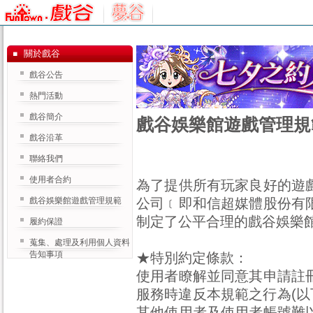
關於戲谷
戲谷公告
熱門活動
戲谷簡介
戲谷娛樂館遊戲管理規
戲谷沿革
聯絡我們
使用者合約
為了提供所有玩家良好的遊
戲谷娛樂館遊戲管理規範
公司﹝即和信超媒體股份有
制定了公平合理的戲谷娛樂館
履約保證
蒐集、處理及利用個人資料
告知事項
★特別約定條款：
使用者瞭解並同意其申請註
服務時違反本規範之行為(以
其他使用者及使用者帳號難