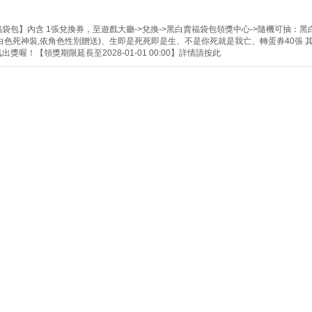
袋包】內含 1張兌換券，至遊戲大廳->兌換->黑白賣福袋包領獎中心->隨機可抽：黑
白色死神裝,依角色性別贈送)、生即是死死即是生、不是你死就是我亡、轉蛋券40張 
獎喔！【領獎期限延長至2028-01-01 00:00】
詳情請按此