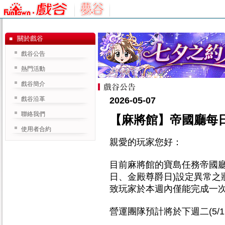
關於戲谷
戲谷公告
熱門活動
戲谷簡介
戲谷沿革
2026-05-07
聯絡我們
【麻將館】帝國廳每
使用者合約
親愛的玩家您好：
目前麻將館的寶島任務帝國廳
日、金殿尊爵日)設定異常之
致玩家於本週內僅能完成一
營運團隊預計將於下週二(5/