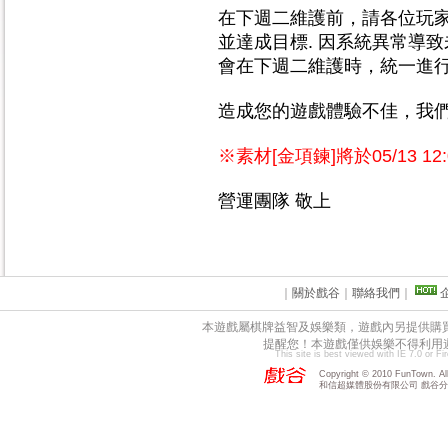
在下週二維護前，請各位玩
並達成目標. 因系統異常導
會在下週二維護時，統一進
造成您的遊戲體驗不佳，我
※素材[金項鍊]將於05/13 12
營運團隊 敬上
｜
關於戲谷
｜
聯絡我們
｜
本遊戲屬棋牌益智及娛樂類，遊戲內另提供購
提醒您！本遊戲僅供娛樂不得利用
This site is best viewed with IE 7.0 or F
Copyright © 2010 FunTown. All 
和信超媒體股份有限公司 戲谷分公司