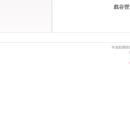
戲谷營
本遊戲屬棋