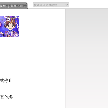
購點
｜遊戲下載｜
正式停止
其他多