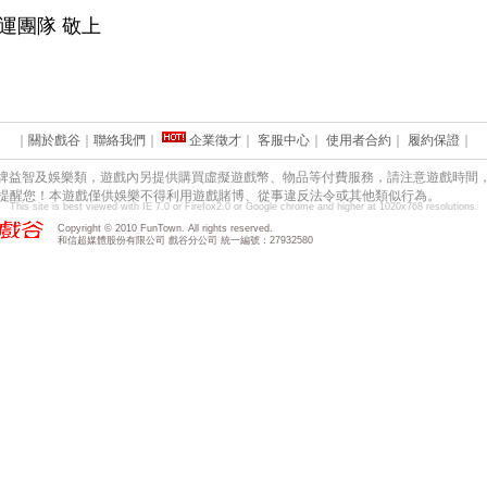
運團隊 敬上
｜
關於戲谷
｜
聯絡我們
｜
企業徵才
｜
客服中心
｜
使用者合約
｜
履約保證
｜
牌益智及娛樂類，遊戲內另提供購買虛擬遊戲幣、物品等付費服務，請注意遊戲時間
提醒您！本遊戲僅供娛樂不得利用遊戲賭博、從事違反法令或其他類似行為。
This site is best viewed with IE 7.0 or Firefox2.0 or Google chrome and higher at 1020x768 resolutions.
Copyright © 2010 FunTown. All rights reserved.
和信超媒體股份有限公司 戲谷分公司 統一編號：27932580