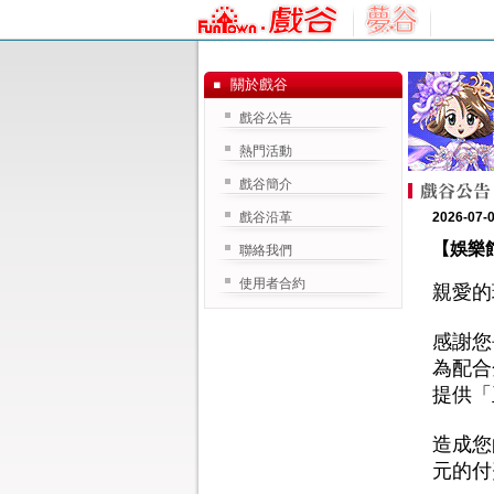
關於戲谷
戲谷公告
熱門活動
戲谷簡介
戲谷沿革
2026-07-
【娛樂
聯絡我們
使用者合約
親愛的
感謝您
為配合
提供「
造成您
元的付