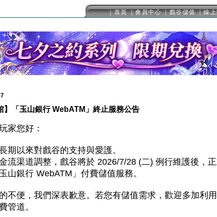
｜首頁
｜會員中心
｜戲谷儲值
｜線上
07
館】「玉山銀行 WebATM」終止服務公告
玩家您好：
長期以來對戲谷的支持與愛護。
金流渠道調整，戲谷將於 2026/7/28 (二) 例行維護後，
玉山銀行 WebATM」付費儲值服務。
的不便，我們深表歉意。若您有儲值需求，歡迎多加利用
費管道。